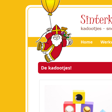
Home
Werkw
De kadootjes!