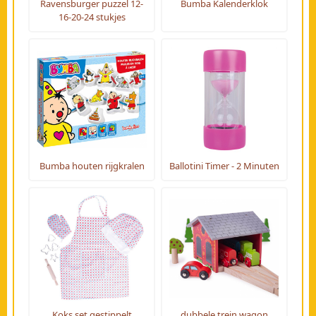
Ravensburger puzzel 12-
Bumba Kalenderklok
16-20-24 stukjes
Bumba houten rijgkralen
Ballotini Timer - 2 Minuten
Koks set gestippelt
dubbele trein wagon