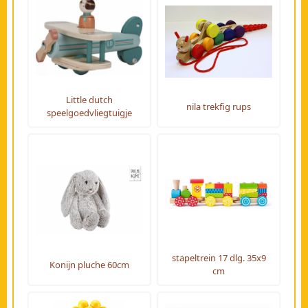
Little dutch
nila trekfig rups
speelgoedvliegtuigje
stapeltrein 17 dlg. 35x9
Konijn pluche 60cm
cm