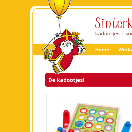
Home
Werkw
De kadootjes!