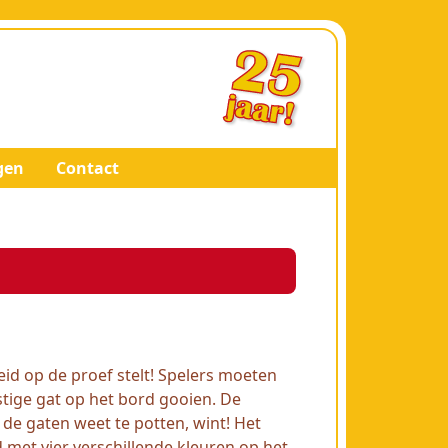
gen
Contact
id op de proef stelt! Spelers moeten
tige gat op het bord gooien. De
n de gaten weet te potten, wint! Het
met vier verschillende kleuren op het