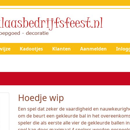
ijze
Kadootjes
Klanten
Aanmelden
Inlog
Hoedje wip
Een spel dat zeker de vaardigheid en nauwkeurighe
om de beurt een gekleurde bal in het overeenkoms
speler die als eerste alle vier de gekleurde ballen i
spel kan door maximaal 4 spelers worden gespeeld 