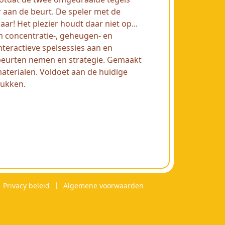
r aan de beurt. De speler met de
ar! Het plezier houdt daar niet op...
m concentratie-, geheugen- en
teractieve spelsessies aan en
 beurten nemen en strategie. Gemaakt
erialen. Voldoet aan de huidige
tukken.
Privacy beleid
Algemene voorwaarden