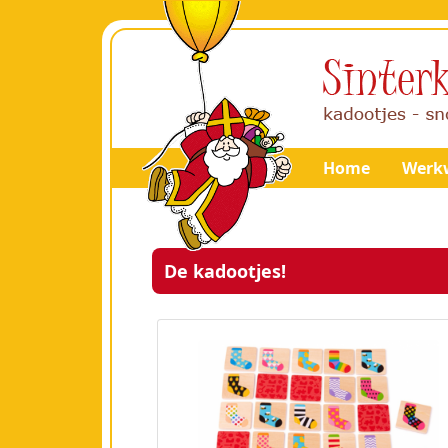
Home
Werkw
De kadootjes!