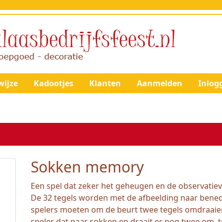
ijze
Kadootjes
Klanten
Aanmelden
Inlog
Sokken memory
Een spel dat zeker het geheugen en de observatiev
De 32 tegels worden met de afbeelding naar bened
spelers moeten om de beurt twee tegels omdraaie
speler dat paar sokken en draait er nog twee om, 