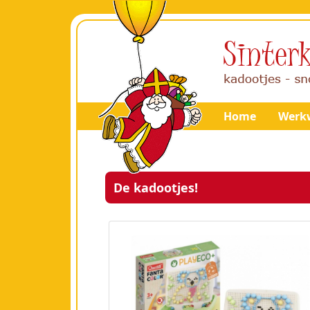
Home
Werkw
De kadootjes!