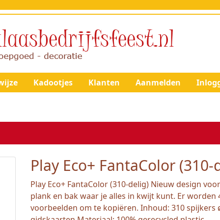
ijze
Kadootjes
Klanten
Aanmelden
Inlog
Play Eco+ FantaColor (310-d
Play Eco+ FantaColor (310-delig) Nieuw design voor
plank en bak waar je alles in kwijt kunt. Er worde
voorbeelden om te kopiëren. Inhoud: 310 spijkers ø
gidskaarten Materiaal: 100% gerecycled plastic