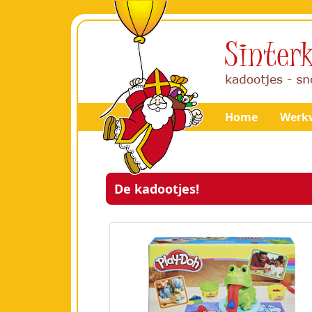
Home
Werkw
De kadootjes!