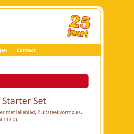
gen
Contact
Starter Set
er met lelieblad, 2 uitsteekvormpjes,
l 113 g).