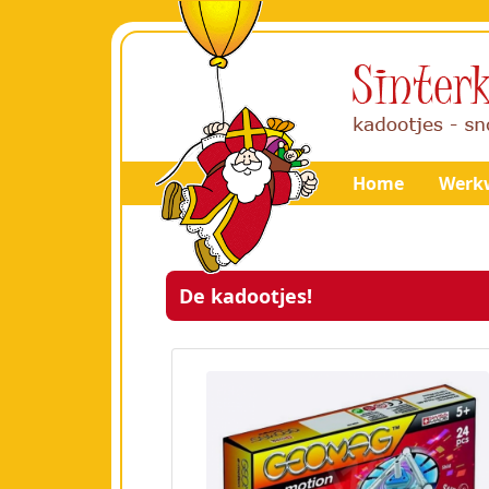
Home
Werkw
De kadootjes!