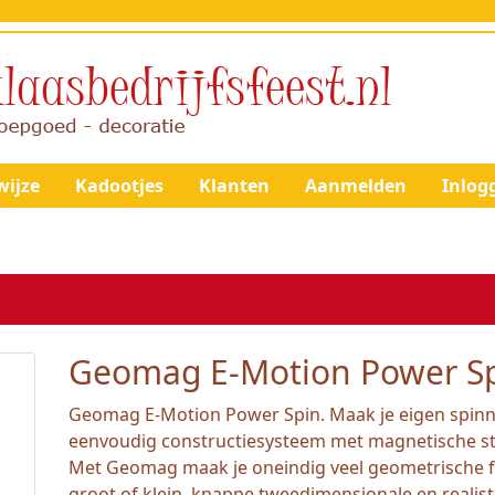
ijze
Kadootjes
Klanten
Aanmelden
Inlog
Geomag E-Motion Power S
Geomag E-Motion Power Spin. Maak je eigen spinn
eenvoudig constructiesysteem met magnetische st
Met Geomag maak je oneindig veel geometrische fi
groot of klein, knappe tweedimensionale en realist