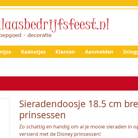
ijze
Kadootjes
Klanten
Aanmelden
Inlog
Sieradendoosje 18.5 cm br
prinsessen
Zo schattig en handig om al je mooie sieraden in o
versierd met de Disney prinsessen!