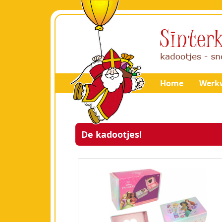
Home
Werkw
De kadootjes!