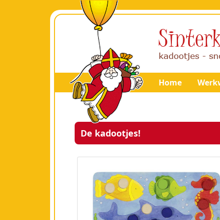
Home
Werkw
De kadootjes!