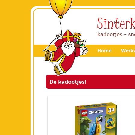
Home
Werkw
De kadootjes!