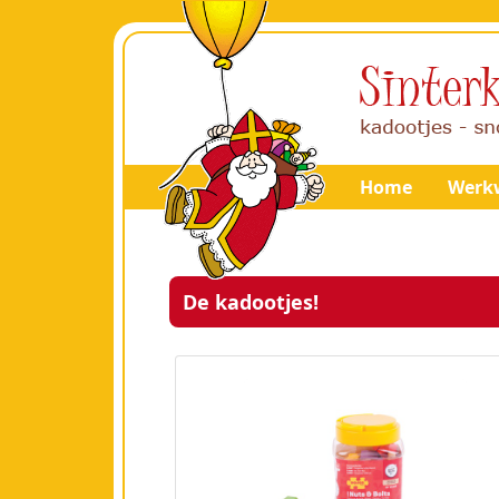
Home
Werkw
De kadootjes!