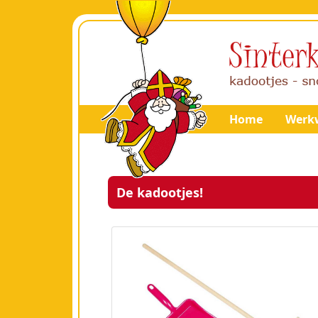
Home
Werkw
De kadootjes!