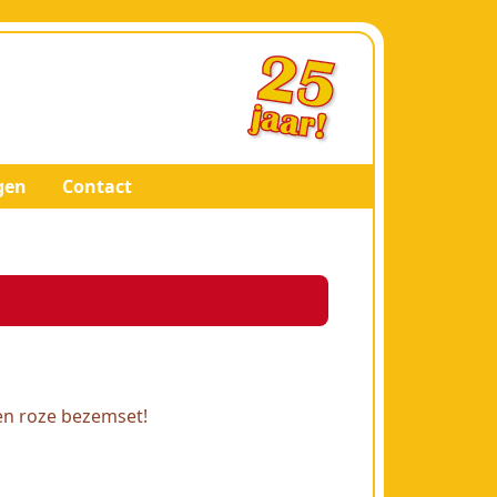
gen
Contact
en roze bezemset!