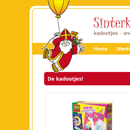
Home
Werkw
De kadootjes!